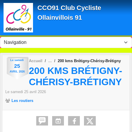
Panneau de gestion des cookies
CCO91 Club Cycliste
Ollainvillois 91
Le
samedi
Accueil
200 kms Brétigny-Chérisy-Brétigny
25
200 KMS BRÉTIGNY-
AVRIL
2026
CHÉRISY-BRÉTIGNY
Le
samedi
25
avril
2026
Les routiers