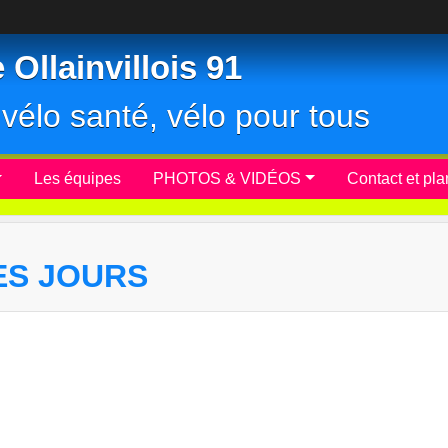
Ollainvillois 91
r, vélo santé, vélo pour tous
Les équipes
PHOTOS & VIDÉOS
Contact et pla
ES JOURS