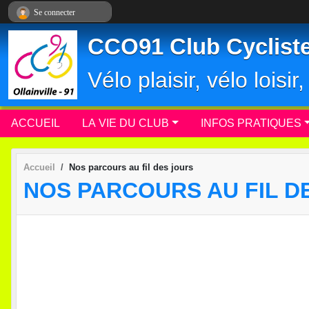
Panneau de gestion des cookies
Se connecter
CCO91 Club Cycliste 
Vélo plaisir, vélo loisi
ACCUEIL
LA VIE DU CLUB
INFOS PRATIQUES
Accueil
Nos parcours au fil des jours
NOS PARCOURS AU FIL D