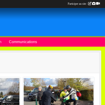
Participer au site :
n
Communications