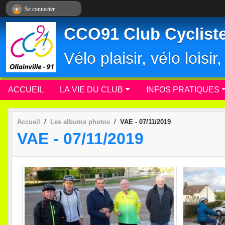
Panneau de gestion des cookies
Se connecter
CCO91 Club Cycliste 
Vélo plaisir, vélo loisi
ACCUEIL
LA VIE DU CLUB
INFOS PRATIQUES
Accueil
Les albums photos
VAE - 07/11/2019
VAE - 07/11/2019