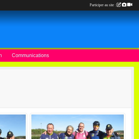
Participer au site :
n
Communications