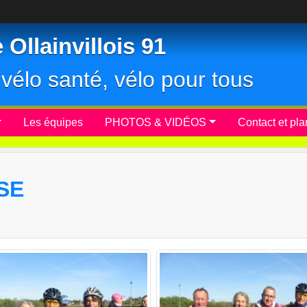
Ollainvillois 91
r, vélo santé, vélo pour tous
Les équipes
PHOTOS & VIDÉOS
Contact et pla
SE