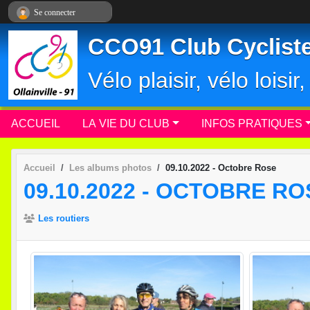
Panneau de gestion des cookies
Se connecter
CCO91 Club Cycliste 
Vélo plaisir, vélo loisi
ACCUEIL
LA VIE DU CLUB
INFOS PRATIQUES
Accueil
Les albums photos
09.10.2022 - Octobre Rose
09.10.2022 - OCTOBRE RO
Les routiers