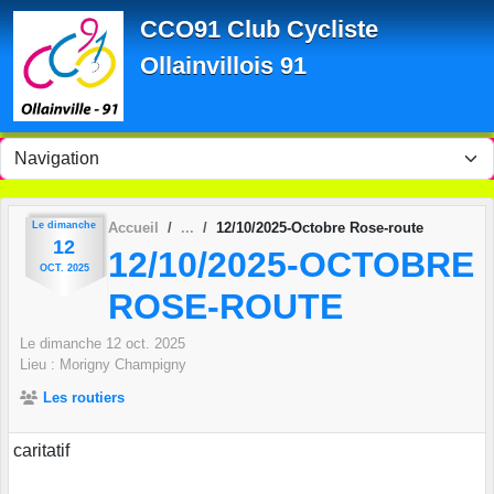
Panneau de gestion des cookies
CCO91 Club Cycliste
Ollainvillois 91
Le
dimanche
Accueil
12/10/2025-Octobre Rose-route
12
12/10/2025-OCTOBRE
OCT.
2025
ROSE-ROUTE
Le
dimanche
12
oct.
2025
Lieu :
Morigny Champigny
Les routiers
caritatif