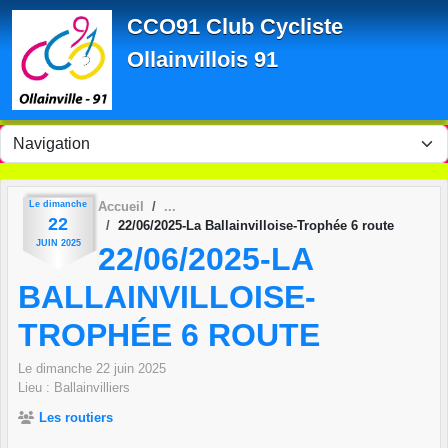
Panneau de gestion des cookies
CCO91 Club Cycliste
Ollainvillois 91
Le
dimanche
Accueil
22
22/06/2025-La Ballainvilloise-Trophée 6 route
JUIN
2025
22/06/2025-LA
BALLAINVILLOISE-
TROPHÉE 6 ROUTE
Le
dimanche
22
juin
2025
Lieu :
Ballainvilliers
Les routiers