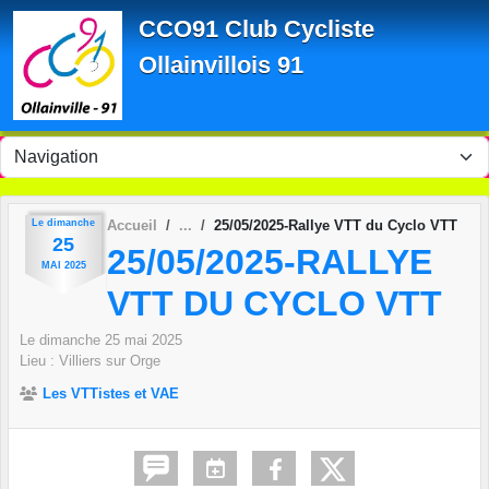
Panneau de gestion des cookies
CCO91 Club Cycliste
Ollainvillois 91
Le
dimanche
Accueil
25/05/2025-Rallye VTT du Cyclo VTT
25
25/05/2025-RALLYE
MAI
2025
VTT DU CYCLO VTT
Le
dimanche
25
mai
2025
Lieu :
Villiers sur Orge
Les VTTistes et VAE