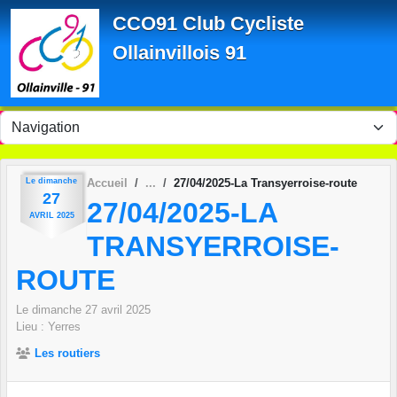
Panneau de gestion des cookies
CCO91 Club Cycliste
Ollainvillois 91
Le
dimanche
Accueil
27/04/2025-La Transyerroise-route
27
27/04/2025-LA
AVRIL
2025
TRANSYERROISE-
ROUTE
Le
dimanche
27
avril
2025
Lieu :
Yerres
Les routiers