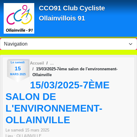
Panneau de gestion des cookies
CCO91 Club Cycliste
Ollainvillois 91
Le
samedi
Accueil
15
15/03/2025-7ème salon de l'environnement-
Ollainville
MARS
2025
15/03/2025-7ÈME
SALON DE
L'ENVIRONNEMENT-
OLLAINVILLE
Le
samedi
15
mars
2025
Lieu :
OLLAINVILLE