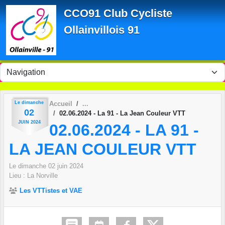
Panneau de gestion des cookies
CCO91 Club Cycliste
Ollainvillois 91
Le
dimanche
Accueil
02
02.06.2024 - La 91 - La Jean Couleur VTT
JUIN
2024
02.06.2024 - LA 91 -
LA JEAN COULEUR VTT
Le
dimanche
02
juin
2024
Lieu :
La Norville
Les VTTistes et VAE