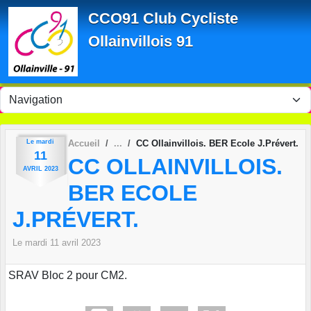
Panneau de gestion des cookies
CCO91 Club Cycliste
Ollainvillois 91
Le
mardi
Accueil
CC Ollainvillois. BER Ecole J.Prévert.
11
CC OLLAINVILLOIS.
AVRIL
2023
BER ECOLE
J.PRÉVERT.
Le
mardi
11
avril
2023
SRAV Bloc 2 pour CM2.