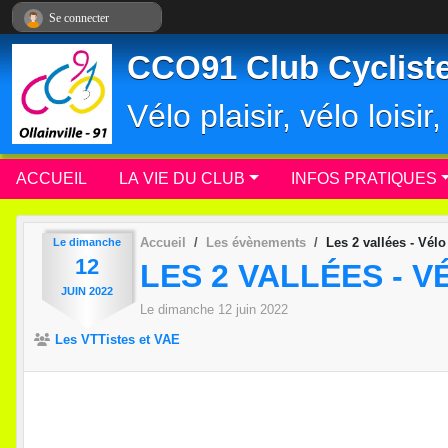
Panneau de gestion des cookies
Se connecter
CCO91 Club Cycliste 
Vélo plaisir, vélo loisi
ACCUEIL
LA VIE DU CLUB
INFOS PRATIQUES
Accueil
Les évènements
Les 2 vallées - Vélo
Le
dimanche
12
LES 2 VALLÉES - V
JUIN
2022
Le
dimanche
12
juin
2022
Les VTTistes et VAE