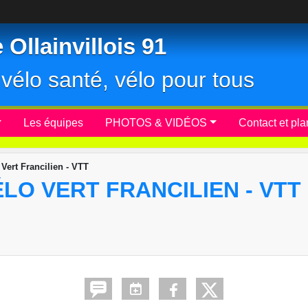
Ollainvillois 91
r, vélo santé, vélo pour tous
Les équipes
PHOTOS & VIDÉOS
Contact et pla
 Vert Francilien - VTT
ÉLO VERT FRANCILIEN - VTT