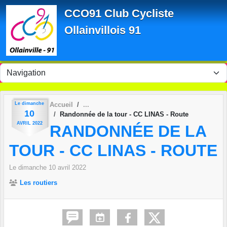
Panneau de gestion des cookies
CCO91 Club Cycliste
Ollainvillois 91
Le
dimanche
Accueil
10
Randonnée de la tour - CC LINAS - Route
AVRIL
2022
RANDONNÉE DE LA
TOUR - CC LINAS - ROUTE
Le
dimanche
10
avril
2022
Les routiers