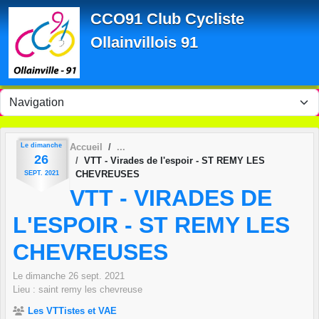
Panneau de gestion des cookies
CCO91 Club Cycliste
Ollainvillois 91
Le
dimanche
Accueil
26
VTT - Virades de l'espoir - ST REMY LES
CHEVREUSES
SEPT.
2021
VTT - VIRADES DE
L'ESPOIR - ST REMY LES
CHEVREUSES
Le
dimanche
26
sept.
2021
Lieu :
saint remy les chevreuse
Les VTTistes et VAE