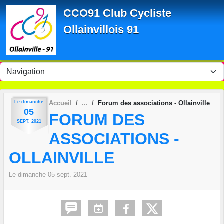
Panneau de gestion des cookies
CCO91 Club Cycliste
Ollainvillois 91
Le
dimanche
Accueil
Forum des associations - Ollainville
05
FORUM DES
SEPT.
2021
ASSOCIATIONS -
OLLAINVILLE
Le
dimanche
05
sept.
2021