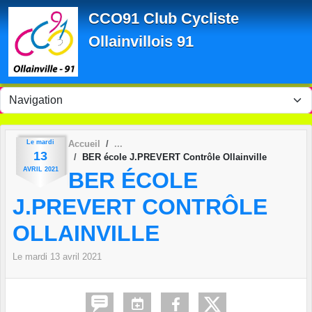
Panneau de gestion des cookies
CCO91 Club Cycliste
Ollainvillois 91
Le
mardi
Accueil
13
BER école J.PREVERT Contrôle Ollainville
AVRIL
2021
BER ÉCOLE
J.PREVERT CONTRÔLE
OLLAINVILLE
Le
mardi
13
avril
2021