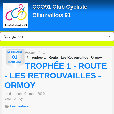
Panneau de gestion des cookies
CCO91 Club Cycliste
Ollainvillois 91
Le
dimanche
Accueil
01
Trophée 1 - Route - Les Retrouvailles - Ormoy
MARS
2020
TROPHÉE 1 - ROUTE
- LES RETROUVAILLES -
ORMOY
Le
dimanche
01
mars
2020
Lieu :
ormoy
Les routiers