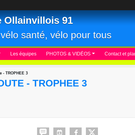
Ollainvillois 91
r, vélo santé, vélo pour tous
Les équipes
PHOTOS & VIDÉOS
Contact et pla
te - TROPHEE 3
OUTE - TROPHEE 3