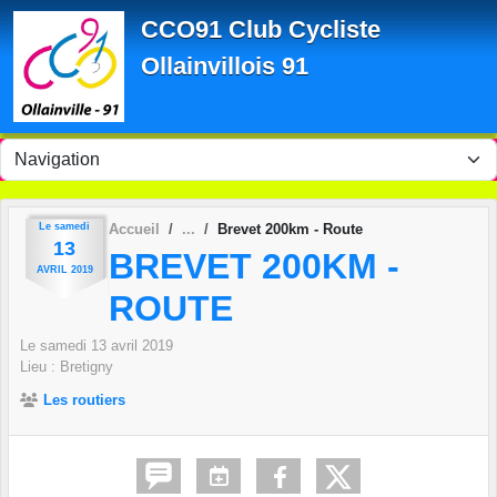
Panneau de gestion des cookies
CCO91 Club Cycliste
Ollainvillois 91
Le
samedi
Accueil
Brevet 200km - Route
13
BREVET 200KM -
AVRIL
2019
ROUTE
Le
samedi
13
avril
2019
Lieu :
Bretigny
Les routiers