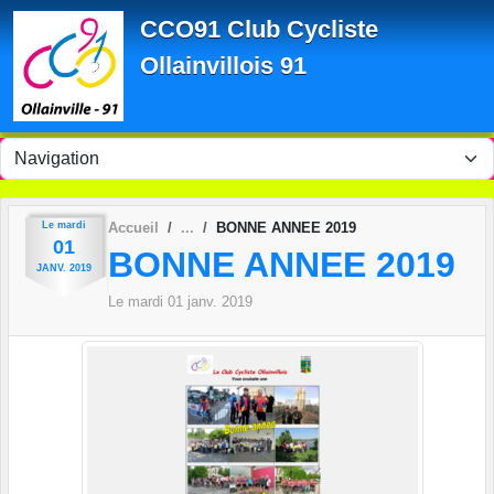
Panneau de gestion des cookies
CCO91 Club Cycliste
Ollainvillois 91
Le
mardi
Accueil
BONNE ANNEE 2019
01
BONNE ANNEE 2019
JANV.
2019
Le
mardi
01
janv.
2019